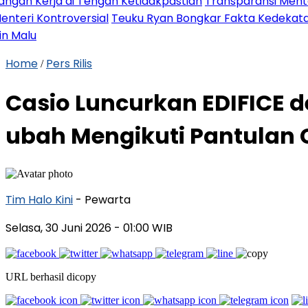
di Tengah Ketidakpastian
Transparansi Menteri UMKM saat 
oversial
Teuku Ryan Bongkar Fakta Kedekatan Kontrover
Home
Pers Rilis
/
Casio Luncurkan EDIFICE 
ubah Mengikuti Pantulan
Tim Halo Kini
- Pewarta
Selasa, 30 Juni 2026
- 01:00 WIB
URL berhasil dicopy