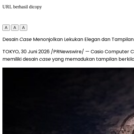
URL berhasil dicopy
A
A
A
Desain
Case
Menonjolkan Lekukan Elegan dan Tampila
TOKYO
,
30 Juni 2026
/PRNewswire/ — Casio Computer Co.
memiliki desain
case
yang memadukan tampilan berkilau 