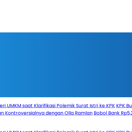
Klarifikasi Polemik Surat Istri ke KPK
KPK Buru
sialnya dengan Olla Ramlan
Bobol Bank Rp5,2 M