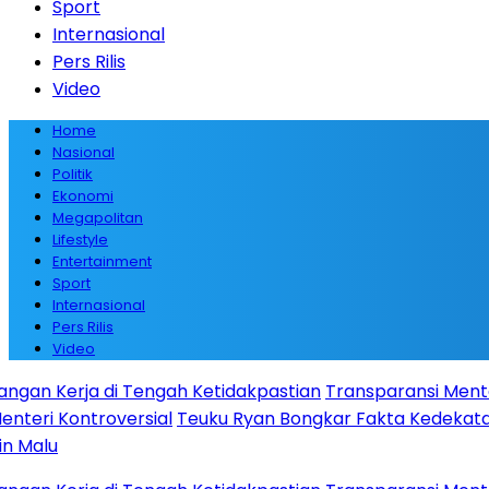
Sport
Internasional
Pers Rilis
Video
Home
Nasional
Politik
Ekonomi
Megapolitan
Lifestyle
Entertainment
Sport
Internasional
Pers Rilis
Video
di Tengah Ketidakpastian
Transparansi Menteri UMKM saat 
oversial
Teuku Ryan Bongkar Fakta Kedekatan Kontrover