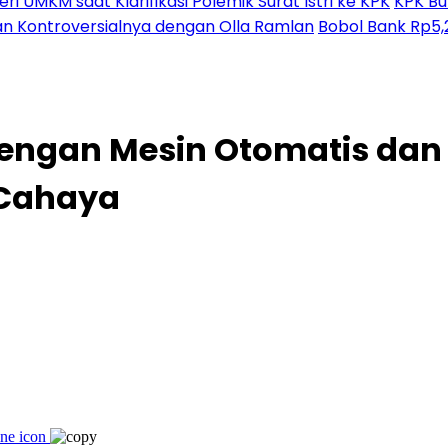
Klarifikasi Polemik Surat Istri ke KPK
KPK Buru
sialnya dengan Olla Ramlan
Bobol Bank Rp5,2 M
dengan Mesin Otomatis da
 Cahaya