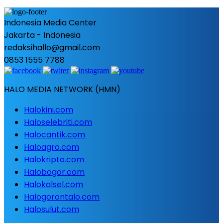
Indonesia Media Center
Jakarta - Indonesia
redaksihallo@gmail.com
0853 1555 7788
HALO MEDIA NETWORK (HMN)
Halokini.com
Haloselebriti.com
Halocantik.com
Haloagro.com
Halokripto.com
Halobogor.com
Halokalsel.com
Halogorontalo.com
Halosulut.com