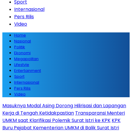
Sport
Internasional
Pers Rilis
Video
Home
Nasional
Politik
Ekonomi
Megapolitan
Lifestyle
Entertainment
Sport
Internasional
Pers Rilis
Video
Masuknya Modal Asing Dorong Hilirisasi dan Lapangan
Kerja di Tengah Ketidakpastian
Transparansi Menteri
UMKM saat Klarifikasi Polemik Surat Istri ke KPK
KPK
Buru Pejabat Kementerian UMKM di Balik Surat Istri